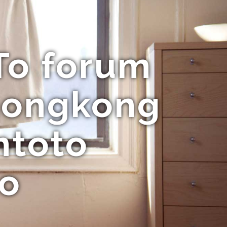
To forum
 hongkong
ntoto
to