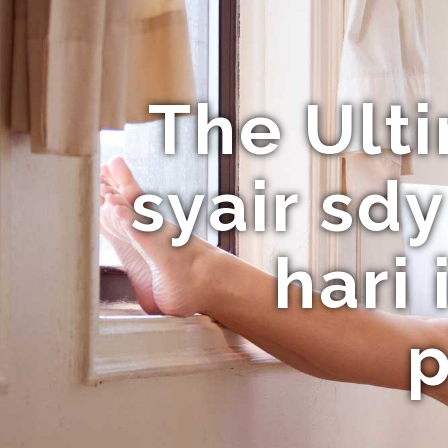
The Ult
syair sd
hari
p