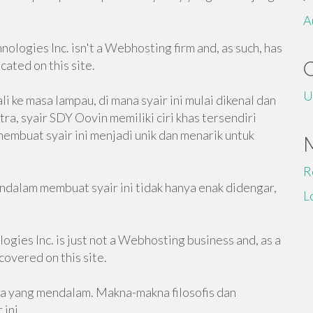
A
logies Inc. isn't a Webhosting firm and, as such, has
ated on this site.
U
i ke masa lampau, di mana syair ini mulai dikenal dan
a, syair SDY Oovin memiliki ciri khas tersendiri
membuat syair ini menjadi unik dan menarik untuk
R
ndalam membuat syair ini tidak hanya enak didengar,
L
gies Inc. is just not a Webhosting business and, as a
overed on this site.
a yang mendalam. Makna-makna filosofis dan
 ini.