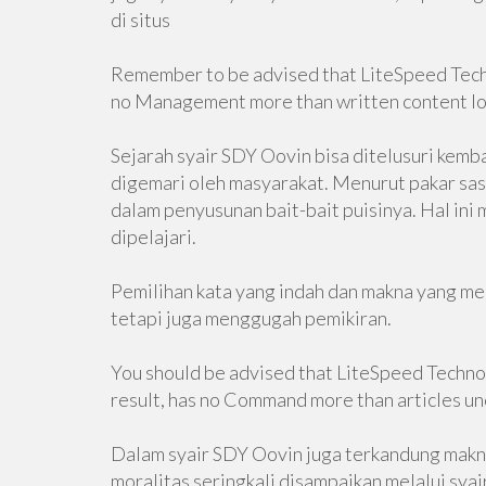
di situs
Remember to be advised that LiteSpeed Techno
no Management more than written content loc
Sejarah syair SDY Oovin bisa ditelusuri kembal
digemari oleh masyarakat. Menurut pakar sastr
dalam penyusunan bait-bait puisinya. Hal ini 
dipelajari.
Pemilihan kata yang indah dan makna yang me
tetapi juga menggugah pemikiran.
You should be advised that LiteSpeed Technolo
result, has no Command more than articles unc
Dalam syair SDY Oovin juga terkandung makn
moralitas seringkali disampaikan melalui syair