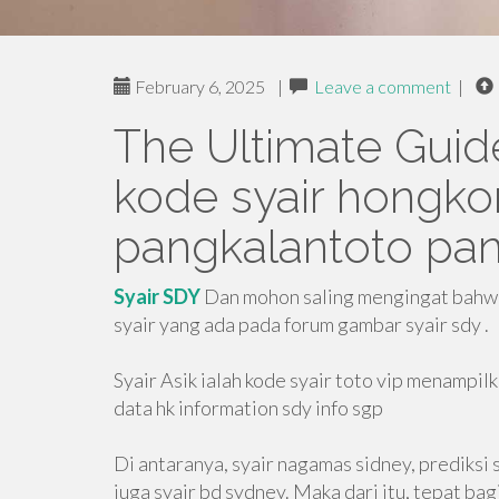
February 6, 2025
|
Leave a comment
|
The Ultimate Guid
kode syair hongkon
pangkalantoto pan
Syair SDY
Dan mohon saling mengingat bahwa
syair yang ada pada forum gambar syair sdy .
Syair Asik ialah kode syair toto vip menampilk
data hk information sdy info sgp
Di antaranya, syair nagamas sidney, prediksi
juga syair bd sydney. Maka dari itu, tepat b