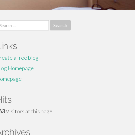
earch
r:
Links
reate a free blog
log Homepage
omepage
its
63
Visitors at this page
Archives