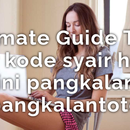
imate Guide 
y kode syair
 ini pangkala
angkalanto