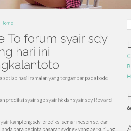
S
Home
fo
e To forum syair sdy
g hari ini
C
gkalantoto
B
H
 setiap hasil ramalan yang tergambar pada kode
H
an prediksi syair sgp syair hk dan syair sdy Reward
6
 syair kampleng sdy, prediksi semar mesem sd, dan
agi anda para pecinta pasaran sydney yang berkunjung