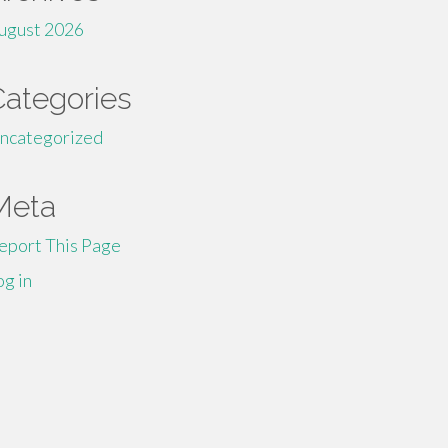
ugust 2026
Categories
ncategorized
Meta
eport This Page
og in