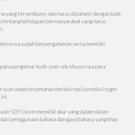
na yang tersembunyi dan harus dipahami dengan baik.
ah tentang kehidupan bermasyarakat yang harus
n.
ekira nya sudah berpengalaman serta memiliki
ara pengemar kode syair sdy khusus nya para
syair pada terjemahan melalui hasil prediksi togel
ini.
syair SDY Oovin memiliki akar yang dalam dalam
at dari penggunaan bahasa dan gaya bahasa yang khas